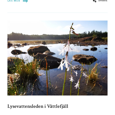
SHARE
LÄS MER
Lysevattensleden i Vättlefjäll