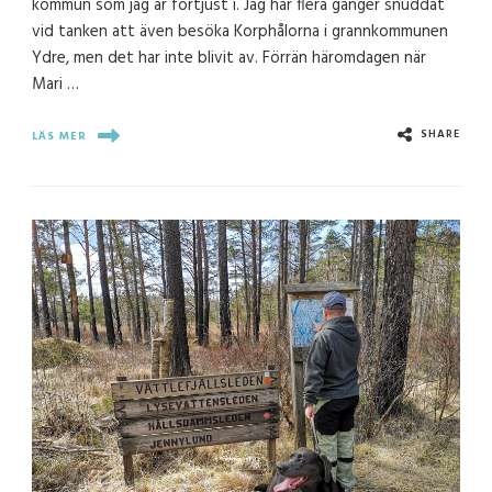
kommun som jag är förtjust i. Jag har flera gånger snuddat
vid tanken att även besöka Korphålorna i grannkommunen
Ydre, men det har inte blivit av. Förrän häromdagen när
Mari …
SHARE
LÄS MER