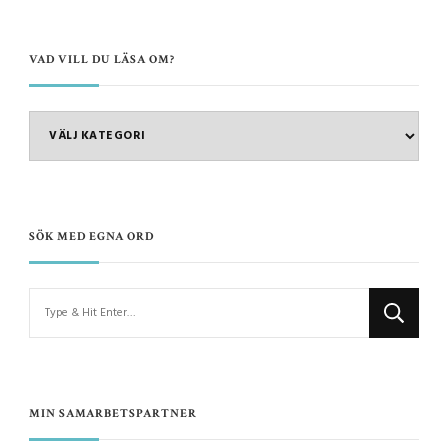
VAD VILL DU LÄSA OM?
VAD
VILL
DU
LÄSA
OM?
SÖK MED EGNA ORD
Looking
for
Something?
MIN SAMARBETSPARTNER