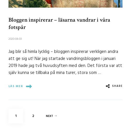
Bloggen inspirerar – läsarna vandrar i våra
fotspår
2020-04-03
Jag blir så himla lycklig – bloggen inspirerar verkligen andra
att ge sig ut! När jag startade vandringsbloggen i januari
2019 hade jag två huvudsyften med den. Det första var att
själv kunna se tillbaka på mina turer, stora som …
SHARE
LÄS MER
Sidnumrering
PAGE
PAGE
1
2
NEXT
för
inlägg