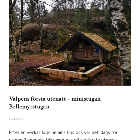
Valpens första utenatt – ministugan
Bollemyrstugan
2021-02-22
Efter en veckas lugn hemma hos oss var det dags för