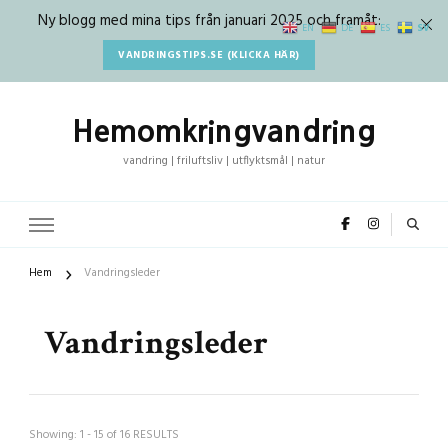
Ny blogg med mina tips från januari 2025 och framåt:
SV
EN
DE
ES
VANDRINGSTIPS.SE (KLICKA HÄR)
Hemomkringvandring
vandring | friluftsliv | utflyktsmål | natur
Hem
Vandringsleder
Vandringsleder
Showing: 1 - 15 of 16 RESULTS