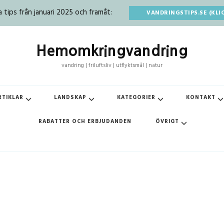
tips från januari 2025 och framåt:
VANDRINGSTIPS.SE (KLI
Hemomkringvandring
vandring | friluftsliv | utflyktsmål | natur
RTIKLAR
LANDSKAP
KATEGORIER
KONTAKT
RABATTER OCH ERBJUDANDEN
ÖVRIGT