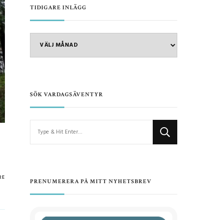
TIDIGARE INLÄGG
TIDIGARE
INLÄGG
SÖK VARDAGSÄVENTYR
Looking
for
Something?
RE
PRENUMERERA PÅ MITT NYHETSBREV