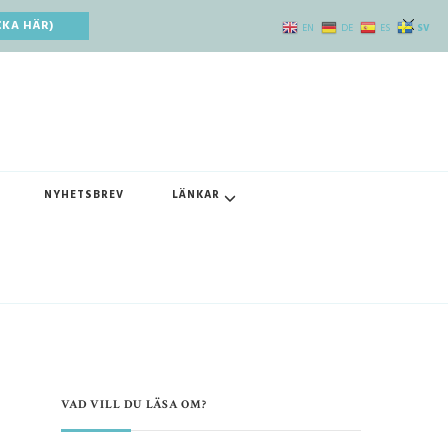
CKA HÄR)
SV
EN
DE
ES
NYHETSBREV
LÄNKAR
VAD VILL DU LÄSA OM?