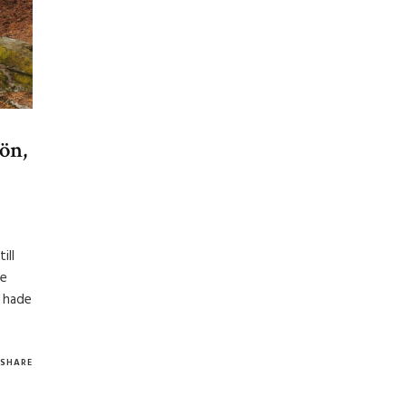
ön,
ill
te
i hade
SHARE