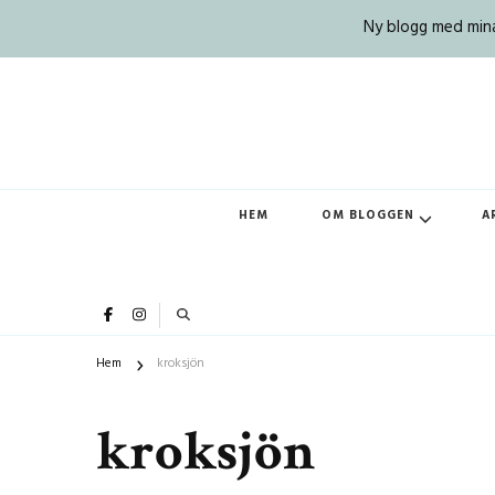
Ny blogg med mina 
HEM
OM BLOGGEN
A
Hem
kroksjön
kroksjön