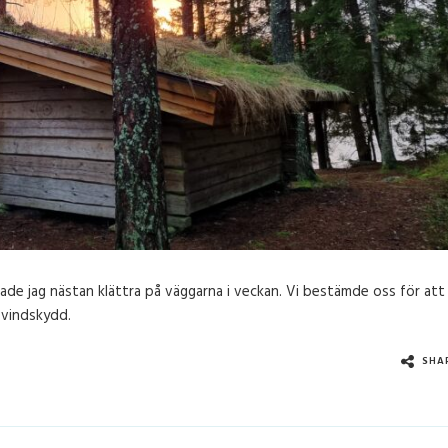
ade jag nästan klättra på väggarna i veckan. Vi bestämde oss för att
 vindskydd.
SHA