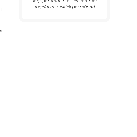
Jag spammar inte. Det kommer
ungefär ett utskick per månad.
tt
RE