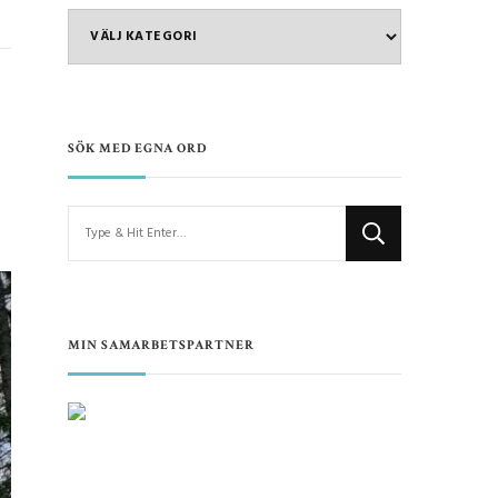
VAD
VILL
DU
LÄSA
OM?
SÖK MED EGNA ORD
Looking
for
Something?
MIN SAMARBETSPARTNER