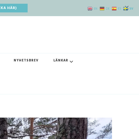
CKA HÄR)
SV
EN
DE
ES
NYHETSBREV
LÄNKAR