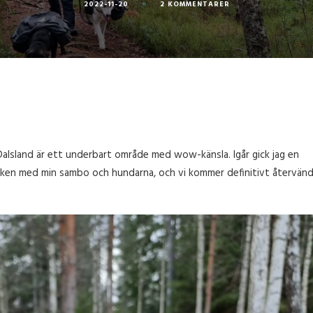
TILL
2022-11-20
2 KOMMENTARER
TRESTICKLANS
NATIONALPARK
–
PREMIÄRTUREN
 Dalsland är ett underbart område med wow-känsla. Igår gick jag en
parken med min sambo och hundarna, och vi kommer definitivt återvän