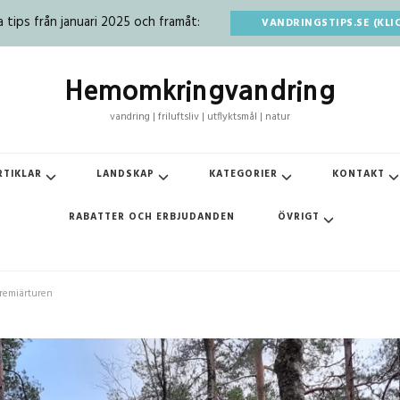
tips från januari 2025 och framåt:
VANDRINGSTIPS.SE (KLI
Hemomkringvandring
vandring | friluftsliv | utflyktsmål | natur
RTIKLAR
LANDSKAP
KATEGORIER
KONTAKT
RABATTER OCH ERBJUDANDEN
ÖVRIGT
premiärturen