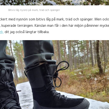
Bitvis låg nysnö på mark, träd och spänger
kert med nysnön som bitivs låg på mark, träd och spänger. Men ock
del, kuperade terrängen. Känslan man får i den här miljön påminner myck
rk,
dit jag också längtar tillbaka.