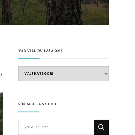
VAD VILL DU LÄSA OM?
VAD
da
VILL
DU
LÄSA
OM?
SÖK MED EGNA ORD
Looking
for