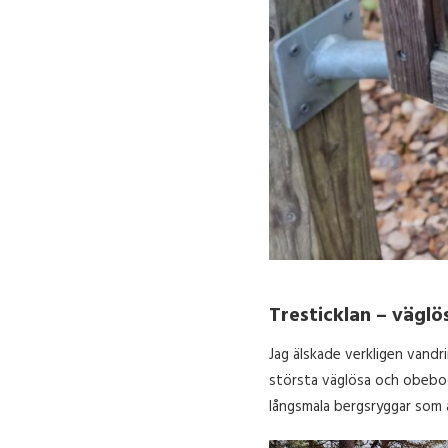
Tresticklan – vägl
Jag älskade verkligen vandr
största väglösa och obebod
långsmala bergsryggar som 