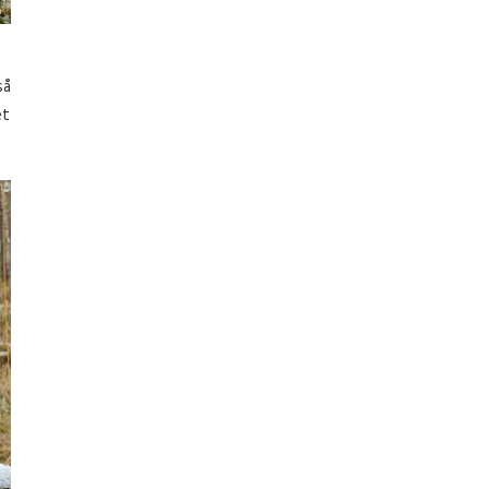
så
et