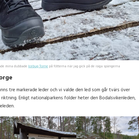
 hade mina dubbade
Icebug Torne
på fötterna när jag gick på de isiga spängerna
Norge
 finns tre markerade leder och vi valde den led som går tvärs över
g riktning. Enligt nationalparkens folder heter den Bodalsvikenleden,
leleden.