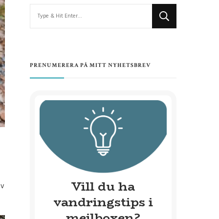
Looking
for
Something?
PRENUMERERA PÅ MITT NYHETSBREV
Vill du ha
av
vandringstips i
mejlboxen?