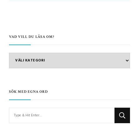
VAD VILL DU LÄSA OM?
VAD
VILL
DU
LÄSA
OM?
SÖK MED EGNA ORD
Looking
for
Something?