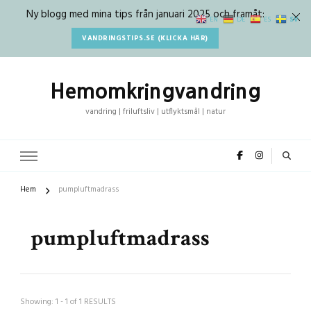
Ny blogg med mina tips från januari 2025 och framåt:
SV
EN
DE
ES
VANDRINGSTIPS.SE (KLICKA HÄR)
Hemomkringvandring
vandring | friluftsliv | utflyktsmål | natur
Hem
pumpluftmadrass
pumpluftmadrass
Showing: 1 - 1 of 1 RESULTS