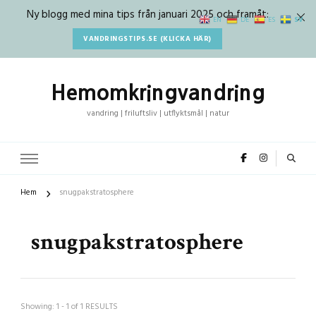
Ny blogg med mina tips från januari 2025 och framåt:
SV
EN
DE
ES
VANDRINGSTIPS.SE (KLICKA HÄR)
Hemomkringvandring
vandring | friluftsliv | utflyktsmål | natur
Hem
snugpakstratosphere
snugpakstratosphere
Showing: 1 - 1 of 1 RESULTS