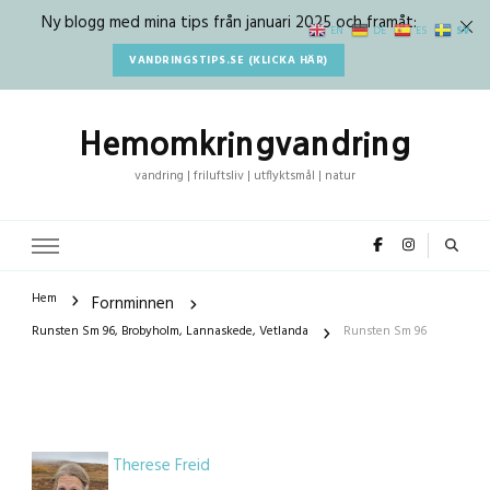
Ny blogg med mina tips från januari 2025 och framåt:
SV
EN
DE
ES
VANDRINGSTIPS.SE (KLICKA HÄR)
Hemomkringvandring
vandring | friluftsliv | utflyktsmål | natur
Hem
Fornminnen
Runsten Sm 96, Brobyholm, Lannaskede, Vetlanda
Runsten Sm 96
Therese Freid