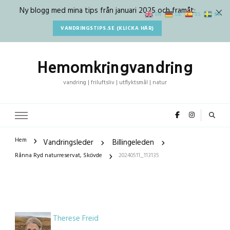
Ny blogg med mina tips från januari 2025 och framåt:
SV
EN
DE
ES
VANDRINGSTIPS.SE (KLICKA HÄR)
Hemomkringvandring
vandring | friluftsliv | utflyktsmål | natur
Hem
Vandringsleder
Billingeleden
Rånna Ryd naturreservat, Skövde
20240511_113135
Therese Freid