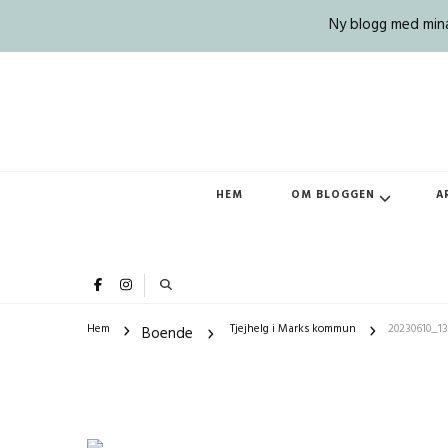
Ny blogg med mina 
HEM
OM BLOGGEN
A
Hem
Tjejhelg i Marks kommun
20230610_1
Boende