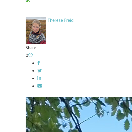
Therese Freid
Share
0
Videospelare