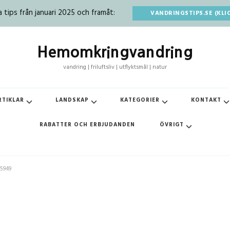
tips från januari 2025 och framåt:
VANDRINGSTIPS.SE (KLI
Hemomkringvandring
vandring | friluftsliv | utflyktsmål | natur
RTIKLAR
LANDSKAP
KATEGORIER
KONTAKT
RABATTER OCH ERBJUDANDEN
ÖVRIGT
35949