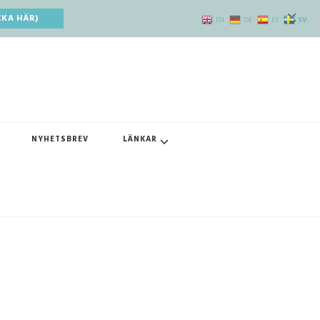
CKA HÄR)
SV
EN
DE
ES
NYHETSBREV
LÄNKAR