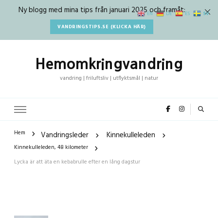
Ny blogg med mina tips från januari 2025 och framåt:
SV
EN
DE
ES
VANDRINGSTIPS.SE (KLICKA HÄR)
Hemomkringvandring
vandring | friluftsliv | utflyktsmål | natur
Hem
Vandringsleder
Kinnekulleleden
Kinnekulleleden, 48 kilometer
Lycka är att äta en kebabrulle efter en lång dagstur