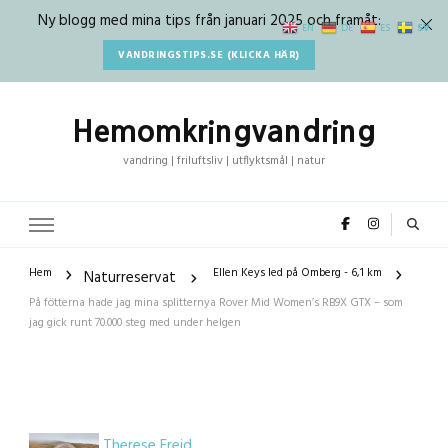
Ny blogg med mina tips från januari 2025 och framåt:
SV
EN
DE
ES
VANDRINGSTIPS.SE (KLICKA HÄR)
Hemomkringvandring
vandring | friluftsliv | utflyktsmål | natur
Hem
Ellen Keys led på Omberg - 6,1 km
Naturreservat
På fötterna hade jag mina splitternya Rover Mid Women’s RB9X GTX – som
jag gick runt 70.000 steg med under helgen
Therese Freid