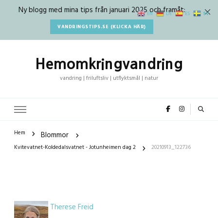
Ny blogg med mina tips från januari 2025 och framåt:
SV
EN
DE
ES
VANDRINGSTIPS.SE (KLICKA HÄR)
Hemomkringvandring
vandring | friluftsliv | utflyktsmål | natur
Hem
Blommor
Kvitevatnet-Koldedalsvatnet - Jotunheimen dag 2
20210913_122736
Therese Freid