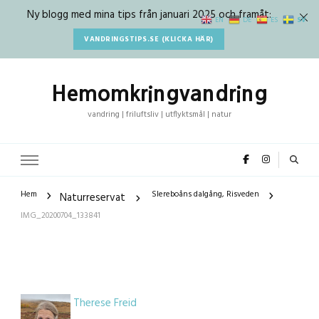
Ny blogg med mina tips från januari 2025 och framåt:
SV
EN
DE
ES
VANDRINGSTIPS.SE (KLICKA HÄR)
Hemomkringvandring
vandring | friluftsliv | utflyktsmål | natur
Hem
Slereboåns dalgång, Risveden
Naturreservat
IMG_20200704_133841
Therese Freid