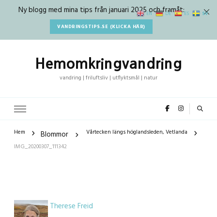
Ny blogg med mina tips från januari 2025 och framåt:
SV
EN
DE
ES
VANDRINGSTIPS.SE (KLICKA HÄR)
Hemomkringvandring
vandring | friluftsliv | utflyktsmål | natur
Hem
Vårtecken längs höglandsleden, Vetlanda
Blommor
IMG_20200307_111342
Therese Freid